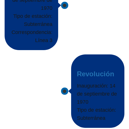
de septiembre de
1970
Tipo de estación:
Subterránea
Correspondencia:
Línea 3
Revolución
Inauguración: 14
de septiembre de
1970
Tipo de estación:
Subterránea