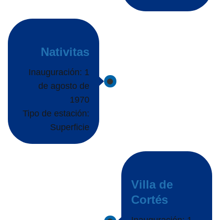
Nativitas
Inauguración: 1
de agosto de
1970
Tipo de estación:
Superficie
Villa de
Cortés