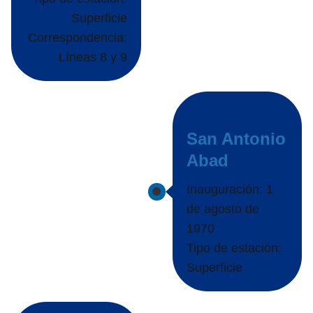
Superficie
Correspondencia:
Líneas 8 y 9
San Antonio
Abad
Inauguración: 1
de agosto de
1970
Tipo de estación:
Superficie