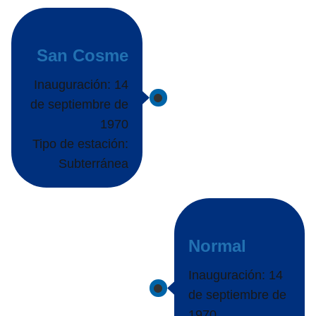
San Cosme
Inauguración: 14
de septiembre de
1970
Tipo de estación:
Subterránea
Normal
Inauguración: 14
de septiembre de
1970