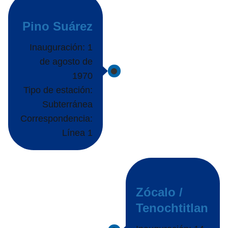
Pino Suárez
Inauguración: 1
de agosto de
1970
Tipo de estación:
Subterránea
Correspondencia:
Línea 1
Zócalo /
Tenochtitlan