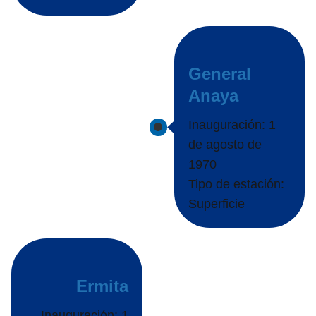
General
Anaya
Inauguración: 1
de agosto de
1970
Tipo de estación:
Superficie
Ermita
Inauguración: 1