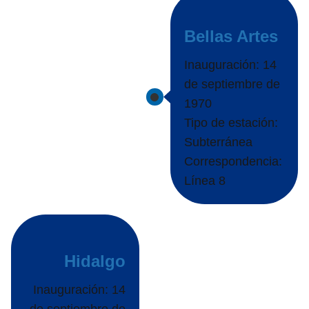
Bellas Artes
Inauguración: 14
de septiembre de
1970
Tipo de estación:
Subterránea
Correspondencia:
Línea 8
Hidalgo
Inauguración: 14