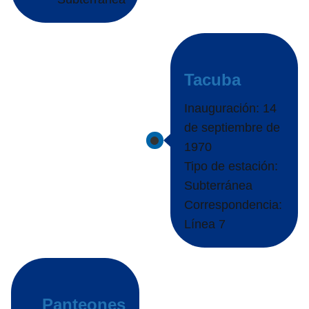
Tacuba
Inauguración: 14
de septiembre de
1970
Tipo de estación:
Subterránea
Correspondencia:
Línea 7
Panteones