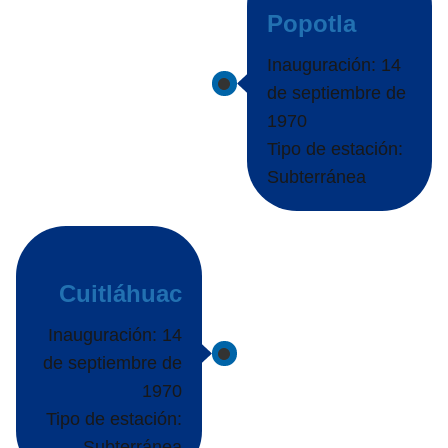
Popotla
Inauguración: 14
de septiembre de
1970
Tipo de estación:
Subterránea
Cuitláhuac
Inauguración: 14
de septiembre de
1970
Tipo de estación:
Subterránea