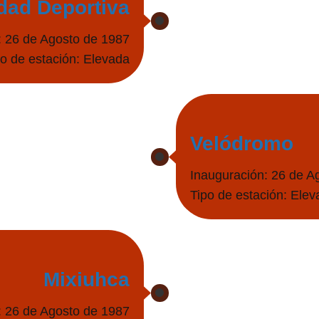
dad Deportiva
: 26 de Agosto de 1987
po de estación: Elevada
Velódromo
Inauguración: 26 de A
Tipo de estación: Elev
Mixiuhca
: 26 de Agosto de 1987