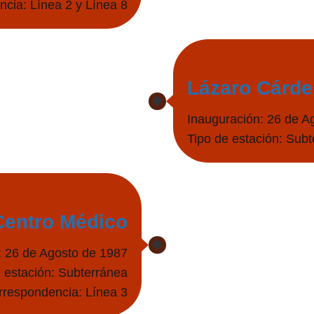
cia: Línea 2 y Línea 8
Lázaro Cárd
Inauguración: 26 de A
Tipo de estación: Sub
Centro Médico
: 26 de Agosto de 1987
 estación: Subterránea
rrespondencia: Línea 3