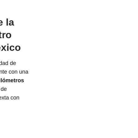
 la
tro
xico
udad de
ente con una
kilómetros
 de
exta con