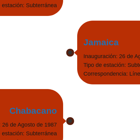
 estación: Subterránea
Jamaica
Inauguración: 26 de A
Tipo de estación: Sub
Correspondencia: Líne
Chabacano
: 26 de Agosto de 1987
 estación: Subterránea