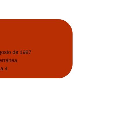
gosto de 1987
terránea
a 4