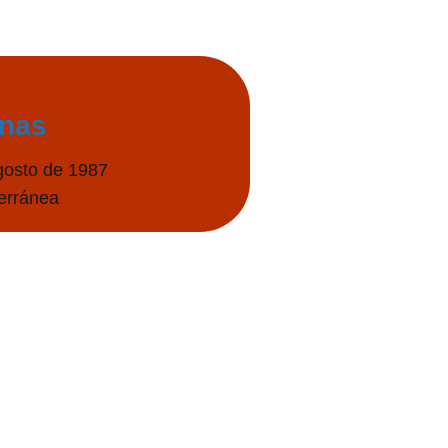
enas
gosto de 1987
terránea