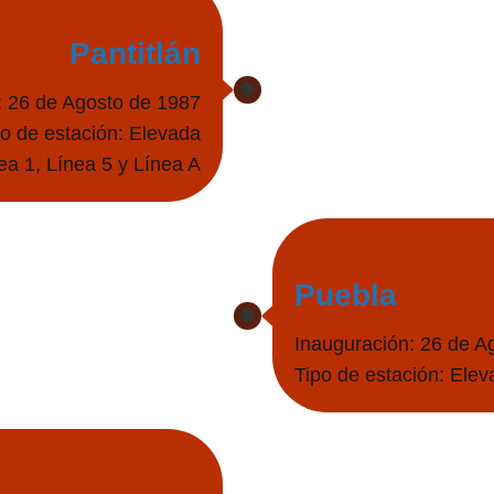
Pantitlán
: 26 de Agosto de 1987
po de estación: Elevada
a 1, Línea 5 y Línea A
Puebla
Inauguración: 26 de A
Tipo de estación: Elev