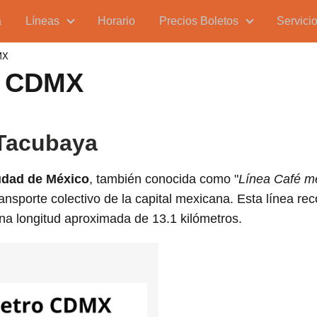
a
Líneas
Horario
Precios Boletos
Servici
MX
o CDMX
 Tacubaya
iudad de México
, también conocida como "
Línea Café
m
ansporte colectivo de la capital mexicana. Esta línea r
una longitud aproximada de 13.1 kilómetros.