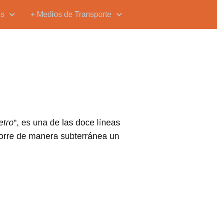
os
+ Medios de Transporte
etro
", es una de las doce líneas
ecorre de manera subterránea un