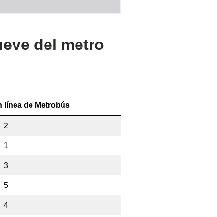
ueve del metro
n línea de Metrobús
2
1
3
5
4