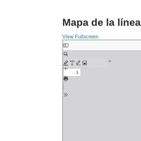
Mapa de la línea
View Fullscreen
Saltar
al
contenido
del
PDF