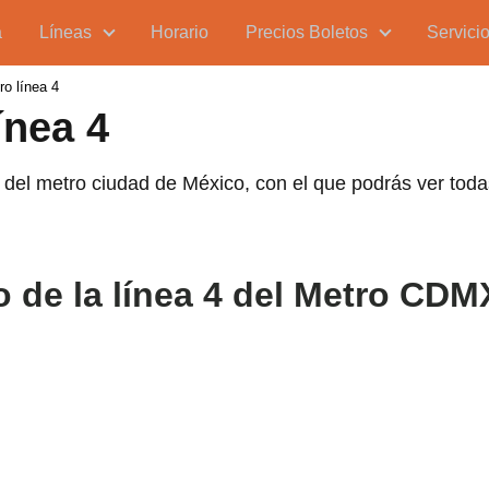
a
Líneas
Horario
Precios Boletos
Servici
ro línea 4
ínea 4
 del metro ciudad de México, con el que podrás ver todas
o de la línea 4 del Metro CDM