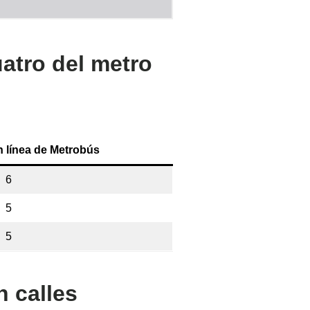
atro del metro
n línea de Metrobús
6
5
5
n calles