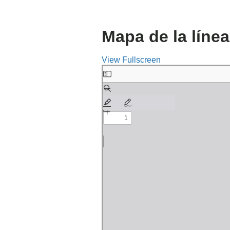
Mapa de la línea
View Fullscreen
Saltar
al
contenido
del
PDF