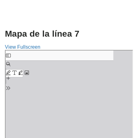
Mapa de la línea 7
View Fullscreen
Saltar
al
contenido
del
PDF