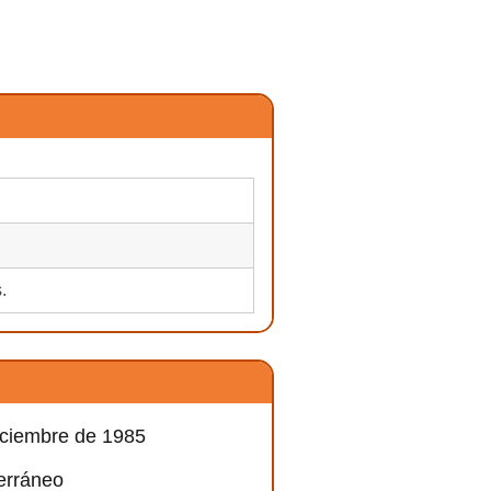
.
iciembre de 1985
terráneo