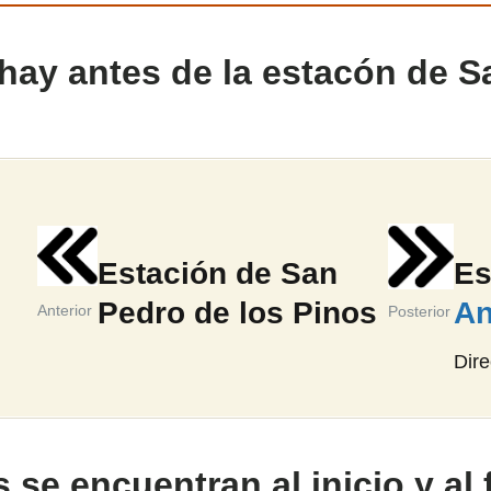
hay antes de la estacón de S
Estación de San
Es
Pedro de los Pinos
An
Anterior
Posterior
Dir
se encuentran al inicio y al f