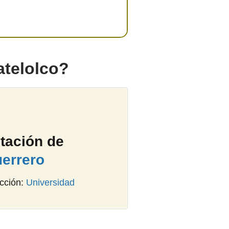
atelolco?
tación de
errero
ección:
Universidad