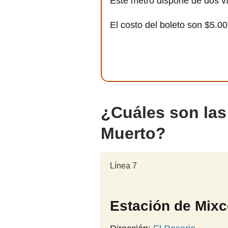
Este metro dispone de dos v
El costo del boleto son $5.0
¿Cuáles son las
Muerto?
Línea 7
Estación de Mix