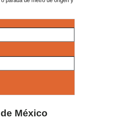
n o parada de metro de origen y
d de México