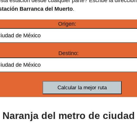
sta estación desde cualquier parte? Escribe la direcció
stación Barranca del Muerto
.
Origen:
Destino:
a Naranja del metro de ciuda