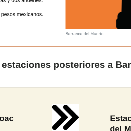
ías y dos andenes.
0 pesos mexicanos.
Barranca del Muerto
 estaciones posteriores a Bar
coac
Esta
del M