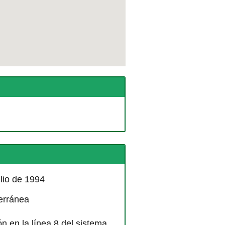
lio de 1994
terránea
n en la línea 8 del sistema