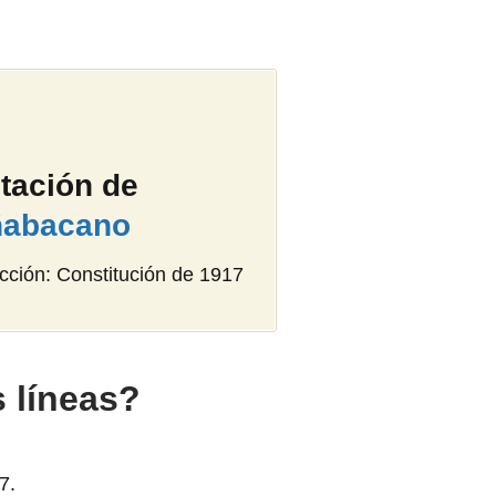
tación de
habacano
cción: Constitución de 1917
s líneas?
7.