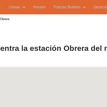
a
Líneas
Horario
Precios Boletos
Servici
 Obrera
ntra la estación Obrera del 