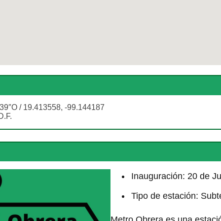
39″O / 19.413558, -99.144187
D.F.
Inauguración: 20 de Ju
Tipo de estación: Sub
Metro Obrera es una estació