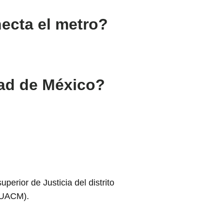
necta el metro?
dad de México?
erior de Justicia del distrito
 (UACM).