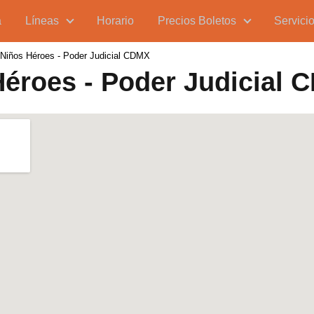
a
Líneas
Horario
Precios Boletos
Servici
 Niños Héroes - Poder Judicial CDMX
Héroes - Poder Judicial