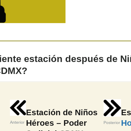
uiente estación después de N
 CDMX?
Estación de Niños
Es
Héroes – Poder
Ho
Anterior
Posterior