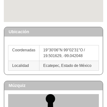
Ubicación
Coordenadas
19°30′06″N 99°02′31″O /
19.501629, -99.042048
Localidad
Ecatepec, Estado de México
Múzquiz