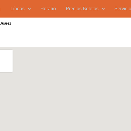
a
Líneas
Horario
Precios Boletos
Servici
 Juárez