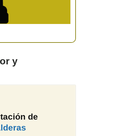
or y
tación de
lderas