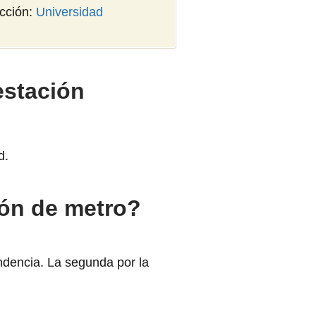
ección:
Universidad
estación
d.
ión de metro?
endencia. La segunda por la